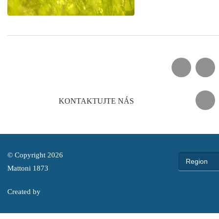
FACEB
KONTAKTUJTE NÁS
© Copyright 2026
Česká repu
Region
Mattoni 1873
Deutschlan
Created by
Finland
Hungary